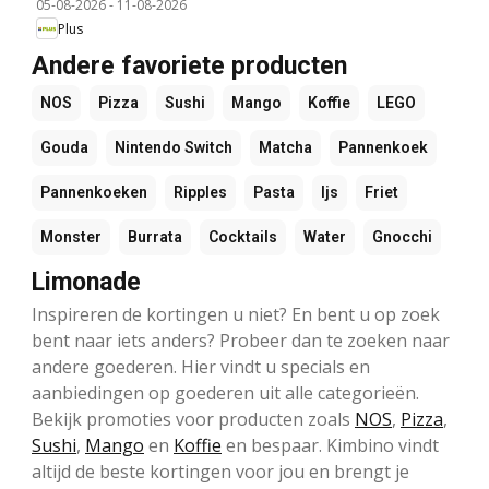
05-08-2026
-
11-08-2026
Plus
Andere favoriete producten
NOS
Pizza
Sushi
Mango
Koffie
LEGO
Gouda
Nintendo Switch
Matcha
Pannenkoek
Pannenkoeken
Ripples
Pasta
Ijs
Friet
Monster
Burrata
Cocktails
Water
Gnocchi
Limonade
Inspireren de kortingen u niet? En bent u op zoek
bent naar iets anders? Probeer dan te zoeken naar
andere goederen. Hier vindt u specials en
aanbiedingen op goederen uit alle categorieën.
Bekijk promoties voor producten zoals
NOS
,
Pizza
,
Sushi
,
Mango
en
Koffie
en bespaar. Kimbino vindt
altijd de beste kortingen voor jou en brengt je