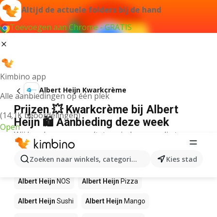
Altijd de actuele folders bij de hand
Toevoegen aan Chrome - GRATIS
Kimbino app
Albert Heijn Kwarkcrème
Alle aanbiedingen op één plek
Prijzen 💥 Kwarkcrème bij Albert
(14,1K beoordelingen)
Heijn 🛍️ Aanbieding deze week
Open
Wij konden geen resultaten vinden voor die term.
Andere producten in winkels Albert
Zoeken naar winkels, categorieën, producten...
Kies stad
Heijn
Albert Heijn
NOS
Albert Heijn
Pizza
Albert Heijn
Sushi
Albert Heijn
Mango