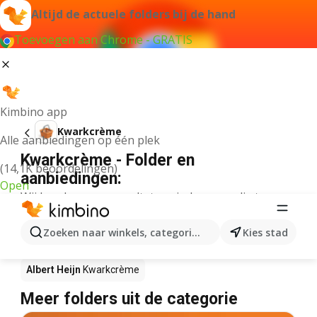
Altijd de actuele folders bij de hand
Toevoegen aan Chrome - GRATIS
Kimbino app
Kwarkcrème
Alle aanbiedingen op één plek
Kwarkcrème - Folder en
(14,1K beoordelingen)
aanbiedingen:
Open
Wij konden geen resultaten vinden voor die term.
Kwarkcrème in actie – Waar te koop?
Zoeken naar winkels, categorieën, producten...
Kies stad
Plus
Kwarkcrème
Lidl
Kwarkcrème
Albert Heijn
Kwarkcrème
Meer folders uit de categorie