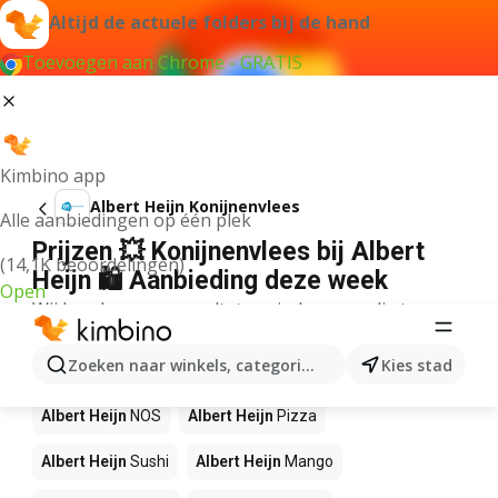
Altijd de actuele folders bij de hand
Toevoegen aan Chrome - GRATIS
Kimbino app
Albert Heijn Konijnenvlees
Alle aanbiedingen op één plek
Prijzen 💥 Konijnenvlees bij Albert
(14,1K beoordelingen)
Heijn 🛍️ Aanbieding deze week
Open
Wij konden geen resultaten vinden voor die term.
Andere producten in winkels Albert
Zoeken naar winkels, categorieën, producten...
Kies stad
Heijn
Albert Heijn
NOS
Albert Heijn
Pizza
Albert Heijn
Sushi
Albert Heijn
Mango