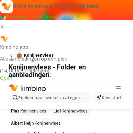
Altijd de actuele folders bij de hand
Toevoegen aan Chrome - GRATIS
Kimbino app
Konijnenvlees
Alle aanbiedingen op één plek
Konijnenvlees - Folder en
(14,1K beoordelingen)
aanbiedingen:
Open
Wij konden geen resultaten vinden voor die term.
Konijnenvlees in actie – Waar te
Zoeken naar winkels, categorieën, producten...
Kies stad
koop?
Plus
Konijnenvlees
Lidl
Konijnenvlees
Albert Heijn
Konijnenvlees