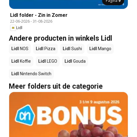
Pagina
9
Lidl folder - Zin in Zomer
22-06-2026
-
31-08-2026
Lidl
Andere producten in winkels Lidl
Lidl
NOS
Lidl
Pizza
Lidl
Sushi
Lidl
Mango
Lidl
Koffie
Lidl
LEGO
Lidl
Gouda
Lidl
Nintendo Switch
Meer folders uit de categorie