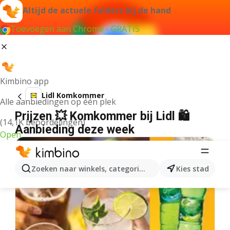
Altijd de actuele folders bij de hand
Toevoegen aan Chrome - GRATIS
Kimbino app
Lidl Komkommer
Alle aanbiedingen op één plek
Prijzen 💥 Komkommer bij Lidl 🛍️
(14,1K beoordelingen)
Aanbieding deze week
Open
Zoeken naar winkels, categorieën, producten...
Kies stad