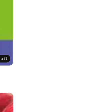
ina
17