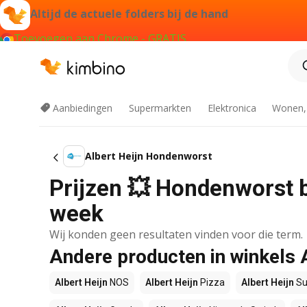
Altijd de actuele folders bij de hand
Toevoegen aan Chrome - GRATIS
Aanbiedingen
Supermarkten
Elektronica
Wonen,
Albert Heijn Hondenworst
Prijzen 💥 Hondenworst bi
week
Wij konden geen resultaten vinden voor die term.
Andere producten in winkels 
Albert Heijn
NOS
Albert Heijn
Pizza
Albert Heijn
Su