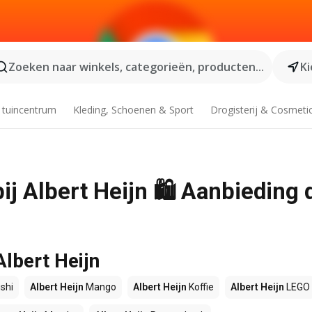
Zoeken naar winkels, categorieën, producten...
Ki
 tuincentrum
Kleding, Schoenen & Sport
Drogisterij & Cosmeti
j Albert Heijn 🛍️ Aanbieding
Albert Heijn
shi
Albert Heijn
Mango
Albert Heijn
Koffie
Albert Heijn
LEGO