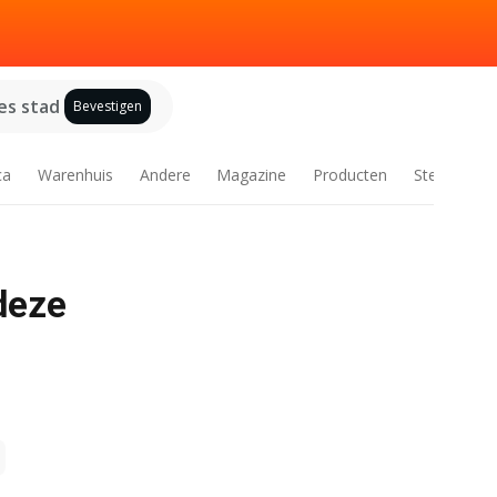
es stad
Bevestigen
ca
Warenhuis
Andere
Magazine
Producten
Steden
 deze