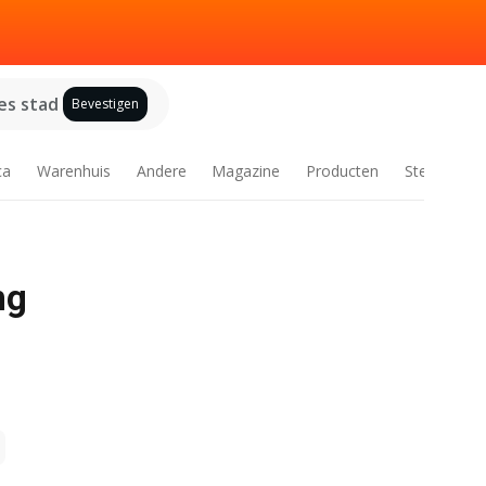
es stad
Bevestigen
ca
Warenhuis
Andere
Magazine
Producten
Steden
ng