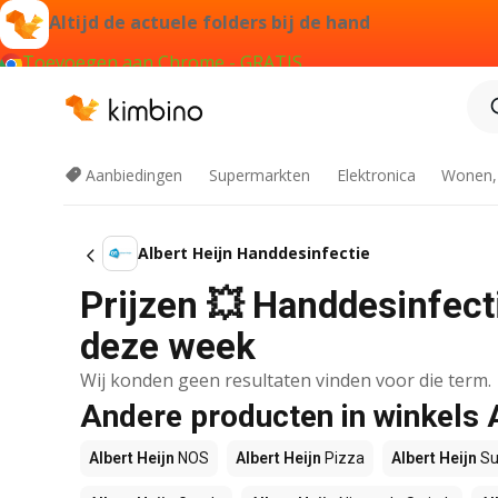
Altijd de actuele folders bij de hand
Toevoegen aan Chrome - GRATIS
Aanbiedingen
Supermarkten
Elektronica
Wonen,
Albert Heijn Handdesinfectie
Prijzen 💥 Handdesinfecti
deze week
Wij konden geen resultaten vinden voor die term.
Andere producten in winkels 
Albert Heijn
NOS
Albert Heijn
Pizza
Albert Heijn
Su