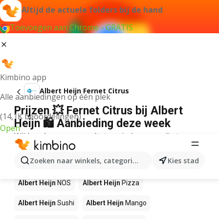
Altijd de actuele folders bij de hand
Toevoegen aan Chrome - GRATIS
Kimbino app
Albert Heijn Fernet Citrus
Alle aanbiedingen op één plek
Prijzen 💥 Fernet Citrus bij Albert
(14,1K beoordelingen)
Heijn 🛍️ Aanbieding deze week
Open
Wij konden geen resultaten vinden voor die term.
Andere producten in winkels Albert
Zoeken naar winkels, categorieën, producten...
Kies stad
Heijn
Albert Heijn
NOS
Albert Heijn
Pizza
Albert Heijn
Sushi
Albert Heijn
Mango