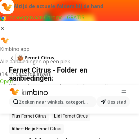
Altijd de actuele folders bij de hand
Toevoegen aan Chrome - GRATIS
Kimbino app
Fernet Citrus
Alle aanbiedingen op één plek
Fernet Citrus - Folder en
(14,1K beoordelingen)
aanbiedingen:
Open
Wij konden geen resultaten vinden voor die term.
Fernet Citrus in actie – Waar te
Zoeken naar winkels, categorieën, producten...
Kies stad
koop?
Plus
Fernet Citrus
Lidl
Fernet Citrus
Albert Heijn
Fernet Citrus