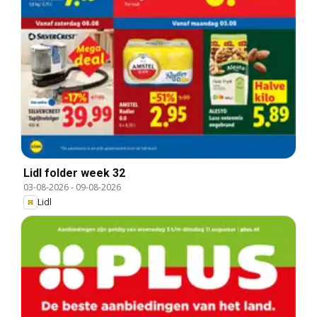
Lidl folder week 32
03-08-2026
-
09-08-2026
Lidl