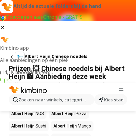
Altijd de actuele folders bij de hand
Toevoegen aan Chrome - GRATIS
Kimbino app
Albert Heijn Chinese noedels
Alle aanbiedingen op één plek
Prijzen 💥 Chinese noedels bij Albert
(14,1K beoordelingen)
Heijn 🛍️ Aanbieding deze week
Open
Wij konden geen resultaten vinden voor die term.
Andere producten in winkels Albert
Zoeken naar winkels, categorieën, producten...
Kies stad
Heijn
Albert Heijn
NOS
Albert Heijn
Pizza
Albert Heijn
Sushi
Albert Heijn
Mango