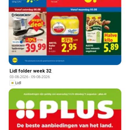
Lidl folder week 32
03-08-2026
-
09-08-2026
Lidl