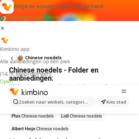
Altijd de actuele folders bij de hand
Toevoegen aan Chrome - GRATIS
Kimbino app
Chinese noedels
Alle aanbiedingen op één plek
Chinese noedels - Folder en
(14,1K beoordelingen)
aanbiedingen:
Open
Wij konden geen resultaten vinden voor die term.
Chinese noedels in actie – Waar te
Zoeken naar winkels, categorieën, producten...
Kies stad
koop?
Plus
Chinese noedels
Lidl
Chinese noedels
Albert Heijn
Chinese noedels