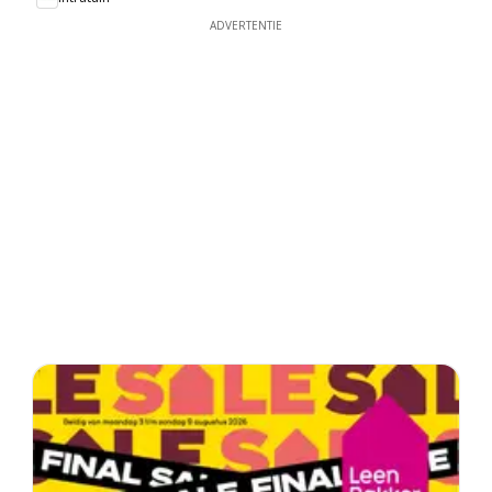
ADVERTENTIE