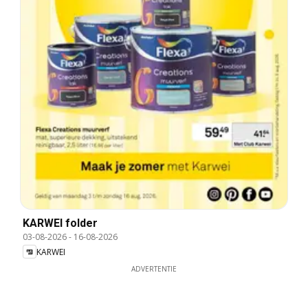
KARWEI folder
03-08-2026
-
16-08-2026
KARWEI
ADVERTENTIE