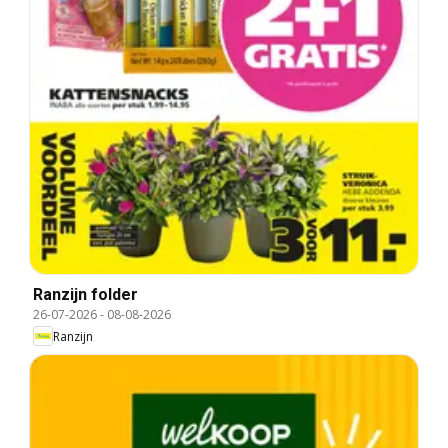
Ranzijn folder
26-07-2026
-
08-08-2026
Ranzijn