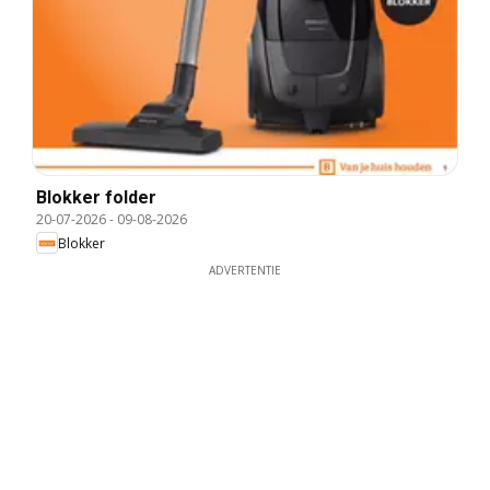
Blokker folder
20-07-2026
-
09-08-2026
Blokker
ADVERTENTIE