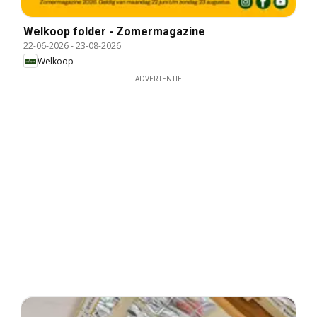
Welkoop folder - Zomermagazine
22-06-2026
-
23-08-2026
Welkoop
ADVERTENTIE