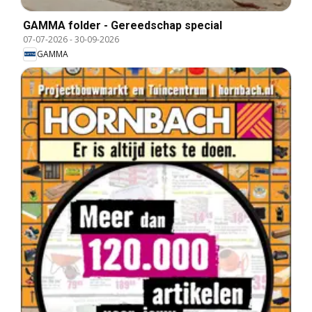
GAMMA folder - Gereedschap special
07-07-2026
-
30-09-2026
GAMMA