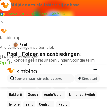
Altijd de actuele folders bij de hand
Toevoegen aan Chrome - GRATIS
Kimbino app
Paal
Alle aanbiedingen op één plek
Paal - Folder en aanbiedingen:
(14,1K beoordelingen)
Wij konden geen resultaten vinden voor die term.
Open
Andere favoriete producten
NOS
Bol
Rekenmachine
Canvas
Pizza
Zoeken naar winkels, categorieën, producten...
Kies stad
Sushi
Mango
Koffie
LEGO
Zwembad
Bakkerij
Gouda
Apple Watch
Nintendo Switch
Iphone
Bank
Centrum
Radio