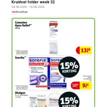
Kruidvat folder week 32
04-08-2026
-
16-08-2026
Kruidvat