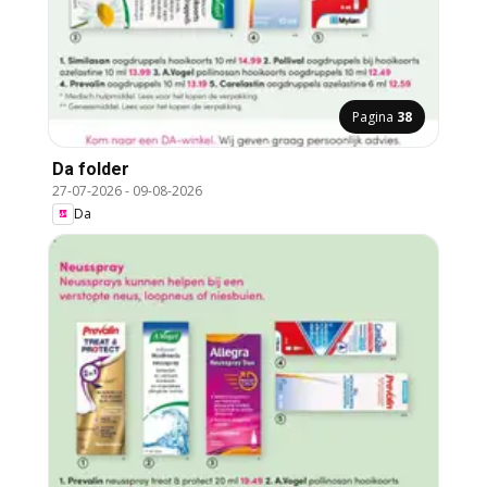
Pagina
38
Da folder
27-07-2026
-
09-08-2026
Da