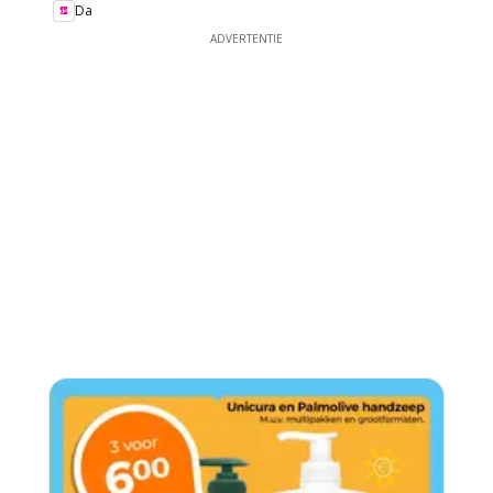
Da
ADVERTENTIE