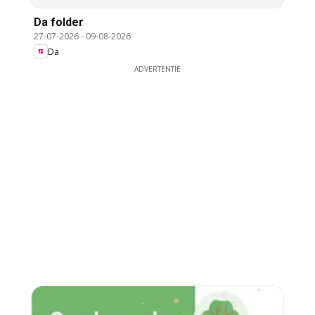
Da folder
27-07-2026
-
09-08-2026
Da
ADVERTENTIE