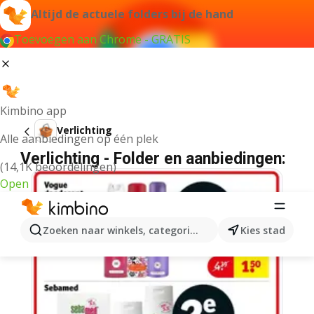
Altijd de actuele folders bij de hand
Toevoegen aan Chrome - GRATIS
Kimbino app
Verlichting
Alle aanbiedingen op één plek
Verlichting - Folder en aanbiedingen:
(14,1K beoordelingen)
Open
Zoeken naar winkels, categorieën, producten...
Kies stad