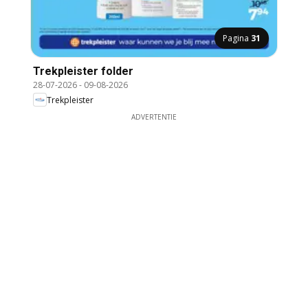
Pagina
31
Trekpleister folder
28-07-2026
-
09-08-2026
Trekpleister
ADVERTENTIE