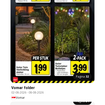
Pagina
32
Vomar folder
02-08-2026
-
08-08-2026
Vomar
Pagina
34