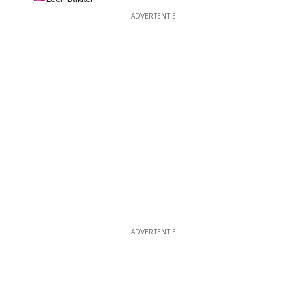
ADVERTENTIE
ADVERTENTIE