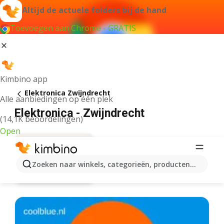
Altijd de actuele folders bij de hand
Toevoegen aan Chrome - GRATIS
Kimbino app
Elektronica Zwijndrecht
Alle aanbiedingen op één plek
Elektronica - Zwijndrecht
(14,1K beoordelingen)
Open
Zoeken naar winkels, categorieën, producten...
Aanbiedingen