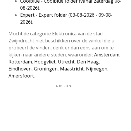
Coolblue - Coolblue folder (vanaf zaterdag 08-
08-2026)
,
Expert - Expert folder (03-08-2026 - 09-08-
2026)
,
Mocht de categorie Elektronica van de stad
Zwijndrecht niet beschikken over de winkel die u
probeert de vinden, denk er dan eens aan om te
kijken naar andere steden, waaronder:
Amsterdam
,
Rotterdam
,
Hoogvliet
,
Utrecht
,
Den Haag
,
Eindhoven
,
Groningen
,
Maastricht
,
Nijmegen
,
Amersfoort
.
ADVERTENTIE