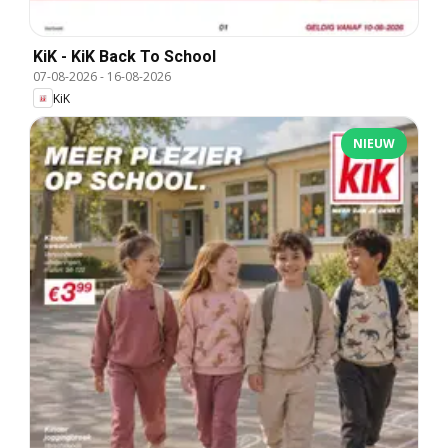
KiK - KiK Back To School
07-08-2026
-
16-08-2026
KiK
NIEUW