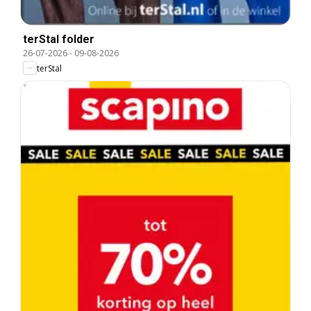
terStal folder
26-07-2026
-
09-08-2026
terStal