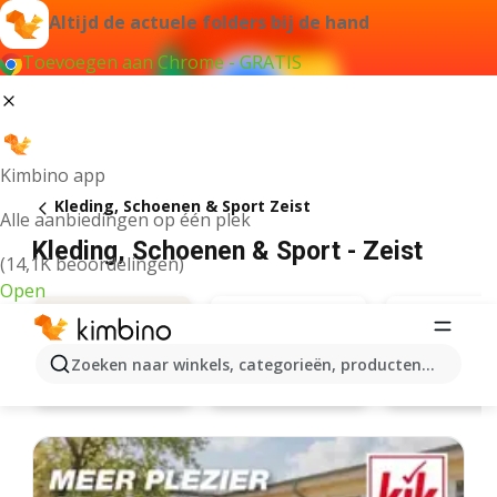
Altijd de actuele folders bij de hand
Toevoegen aan Chrome - GRATIS
Kimbino app
Kleding, Schoenen & Sport Zeist
Alle aanbiedingen op één plek
Kleding, Schoenen & Sport - Zeist
(14,1K beoordelingen)
Open
Zoeken naar winkels, categorieën, producten...
Scapino
Zeeman
Aanbiedingen