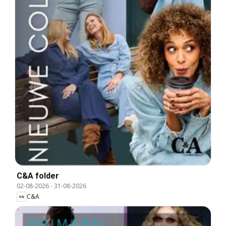
C&A folder
02-08-2026
-
31-08-2026
C&A