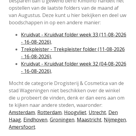
besparen dan u gewend bent! Kimbino handelt het
opstellen van de laatste folders van de maand af
van Augustus. Deze kunt u hier bekijken en deel uw
boodschappen in op een andere manier:
Kruidvat - Kruidvat folder week 33 (11-08-2026
- 16-08-2026)
,
Trekpleister - Trekpleister folder (11-08-2026
- 16-08-2026)
,
Kruidvat - Kruidvat folder week 32 (04-08-2026
- 16-08-2026)
,
Mocht de categorie Drogisterij & Cosmetica van de
stad Wageningen niet beschikken over de winkel
die u probeert de vinden, denk er dan eens aan om
te kijken naar andere steden, waaronder:
Amsterdam
,
Rotterdam
,
Hoogvliet
,
Utrecht
,
Den
Haag
,
Eindhoven
,
Groningen
,
Maastricht
,
Nijmegen
,
Amersfoort
.