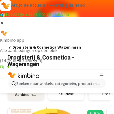
Altijd de actuele folders bij de hand
Toevoegen aan Chrome - GRATIS
Kimbino app
Drogisterij & Cosmetica Wageningen
Alle aanbiedingen op één plek
Drogisterij & Cosmetica -
(14,1K beoordelingen)
Wageningen
Open
Zoeken naar winkels, categorieën, producten...
Kruidvat
Etos
Aanbiedingen
NIEUW