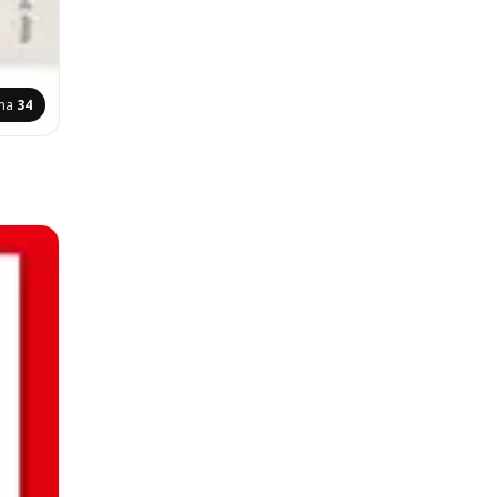
ina
34