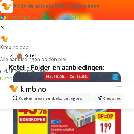
Altijd de actuele folders bij de hand
Toevoegen aan Chrome - GRATIS
Kimbino app
Ketel
Alle aanbiedingen op één plek
Ketel - Folder en aanbiedingen:
(14,1K beoordelingen)
Open
Zoeken naar winkels, categorieën, producten...
Kies stad