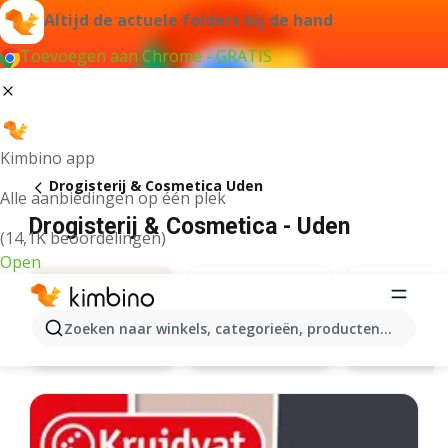
Altijd de actuele folders bij de hand
Toevoegen aan Chrome - GRATIS
Kimbino app
Drogisterij & Cosmetica Uden
Alle aanbiedingen op één plek
Drogisterij & Cosmetica - Uden
(14,1K beoordelingen)
Open
Zoeken naar winkels, categorieën, producten...
Kruidvat
Etos
Aanbiedingen