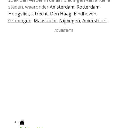
zoek dan verder in de aanbiedingen van andere
steden, waaronder
Amsterdam
,
Rotterdam
,
Hoogvliet
,
Utrecht
,
Den Haag
,
Eindhoven
,
Groningen
,
Maastricht
,
Nijmegen
,
Amersfoort
.
ADVERTENTIE