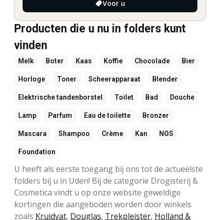
Voor u
Producten die u nu in folders kunt
vinden
Melk
Boter
Kaas
Koffie
Chocolade
Bier
Horloge
Toner
Scheerapparaat
Blender
Elektrische tandenborstel
Toilet
Bad
Douche
Lamp
Parfum
Eau de toilette
Bronzer
Mascara
Shampoo
Crème
Kan
NOS
Foundation
U heeft als eerste toegang bij ons tot de actueelste
folders bij u in Uden! Bij de categorie Drogisterij &
Cosmetica vindt u op onze website geweldige
kortingen die aangeboden worden door winkels
zoals
Kruidvat
,
Douglas
,
Trekpleister
,
Holland &