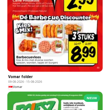
Vomar folder
09-08-2026
-
15-08-2026
Vomar
NIEUW