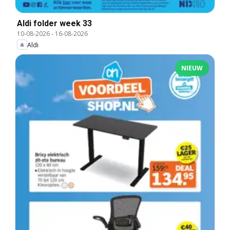
Aldi folder week 33
10-08-2026
-
16-08-2026
Aldi
NIEUW