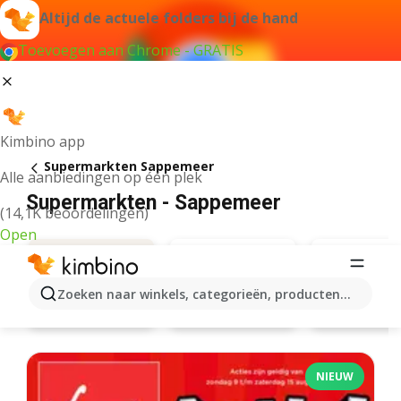
Altijd de actuele folders bij de hand
Toevoegen aan Chrome - GRATIS
Kimbino app
Supermarkten Sappemeer
Alle aanbiedingen op één plek
Supermarkten - Sappemeer
(14,1K beoordelingen)
Open
Zoeken naar winkels, categorieën, producten...
Lidl
Jumbo
Aanbiedingen
NIEUW