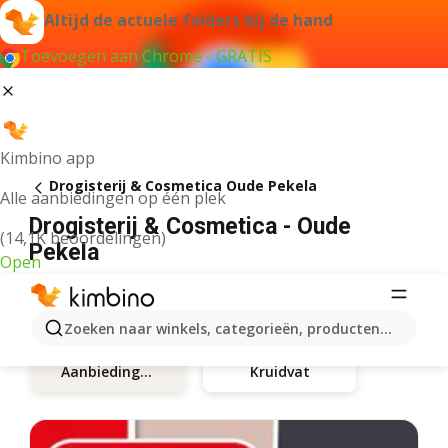
Altijd de actuele folders bij de hand
Toevoegen aan Chrome - GRATIS
Kimbino app
Drogisterij & Cosmetica Oude Pekela
Alle aanbiedingen op één plek
Drogisterij & Cosmetica - Oude
(14,1K beoordelingen)
Pekela
Open
Zoeken naar winkels, categorieën, producten...
Kruidvat
Aanbiedingen