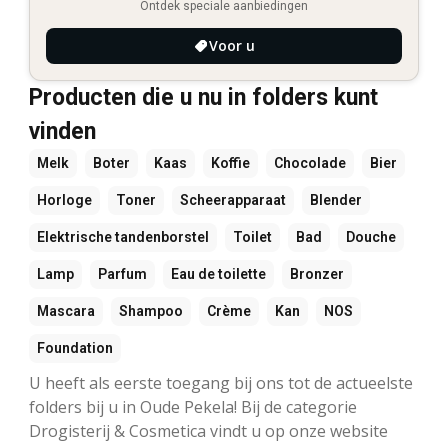
Ontdek speciale aanbiedingen
Voor u
Producten die u nu in folders kunt
vinden
Melk
Boter
Kaas
Koffie
Chocolade
Bier
Horloge
Toner
Scheerapparaat
Blender
Elektrische tandenborstel
Toilet
Bad
Douche
Lamp
Parfum
Eau de toilette
Bronzer
Mascara
Shampoo
Crème
Kan
NOS
Foundation
U heeft als eerste toegang bij ons tot de actueelste
folders bij u in Oude Pekela! Bij de categorie
Drogisterij & Cosmetica vindt u op onze website