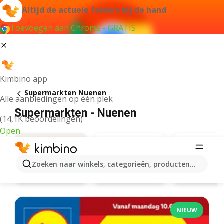
Altijd de actuele folders bij de hand
Toevoegen aan Chrome - GRATIS
Kimbino app
Supermarkten Nuenen
Alle aanbiedingen op één plek
Supermarkten - Nuenen
(14,1K beoordelingen)
Open
Zoeken naar winkels, categorieën, producten...
Albert Heijn
Lidl
Aanbiedingen
NIEUW