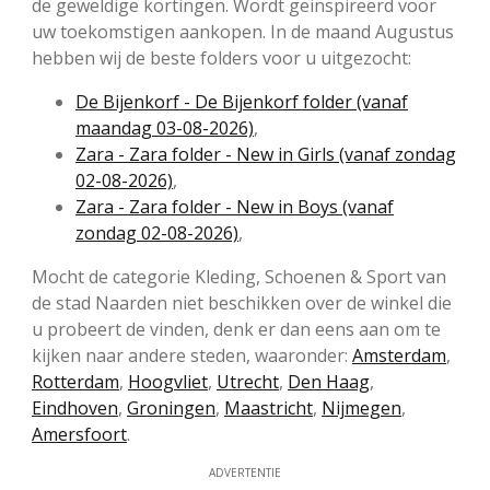
de geweldige kortingen. Wordt geinspireerd voor
uw toekomstigen aankopen. In de maand Augustus
hebben wij de beste folders voor u uitgezocht:
De Bijenkorf - De Bijenkorf folder (vanaf
maandag 03-08-2026)
,
Zara - Zara folder - New in Girls (vanaf zondag
02-08-2026)
,
Zara - Zara folder - New in Boys (vanaf
zondag 02-08-2026)
,
Mocht de categorie Kleding, Schoenen & Sport van
de stad Naarden niet beschikken over de winkel die
u probeert de vinden, denk er dan eens aan om te
kijken naar andere steden, waaronder:
Amsterdam
,
Rotterdam
,
Hoogvliet
,
Utrecht
,
Den Haag
,
Eindhoven
,
Groningen
,
Maastricht
,
Nijmegen
,
Amersfoort
.
ADVERTENTIE