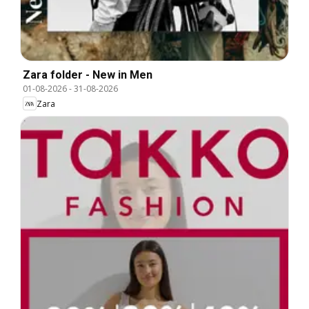
Zara folder - New in Men
01-08-2026
-
31-08-2026
Zara