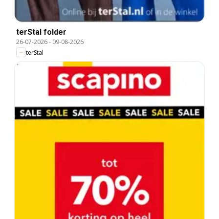
terStal folder
26-07-2026
-
09-08-2026
terStal