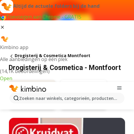
Altijd de actuele folders bij de hand
Toevoegen aan Chrome - GRATIS
Kimbino app
Drogisterij & Cosmetica Montfoort
Alle aanbiedingen op één plek
Drogisterij & Cosmetica - Montfoort
(14,1K beoordelingen)
Open
Zoeken naar winkels, categorieën, producten...
Kruidvat
Aanbiedingen