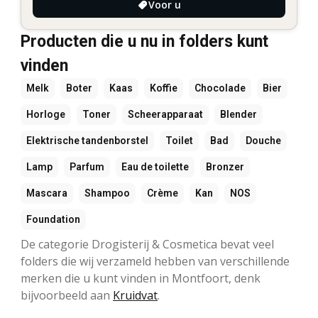
Voor u
Producten die u nu in folders kunt
vinden
Melk
Boter
Kaas
Koffie
Chocolade
Bier
Horloge
Toner
Scheerapparaat
Blender
Elektrische tandenborstel
Toilet
Bad
Douche
Lamp
Parfum
Eau de toilette
Bronzer
Mascara
Shampoo
Crème
Kan
NOS
Foundation
De categorie Drogisterij & Cosmetica bevat veel
folders die wij verzameld hebben van verschillende
merken die u kunt vinden in Montfoort, denk
bijvoorbeeld aan
Kruidvat
.