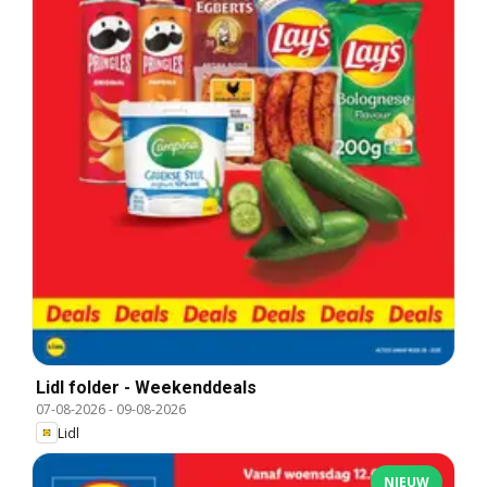
Lidl folder - Weekenddeals
07-08-2026
-
09-08-2026
Lidl
NIEUW