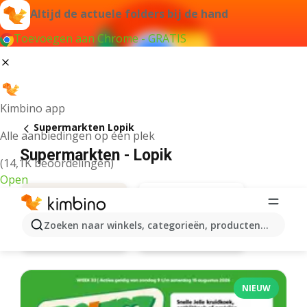
Altijd de actuele folders bij de hand
Toevoegen aan Chrome - GRATIS
Kimbino app
Supermarkten Lopik
Alle aanbiedingen op één plek
Supermarkten - Lopik
(14,1K beoordelingen)
Open
Zoeken naar winkels, categorieën, producten...
Plus
Aanbiedingen
NIEUW