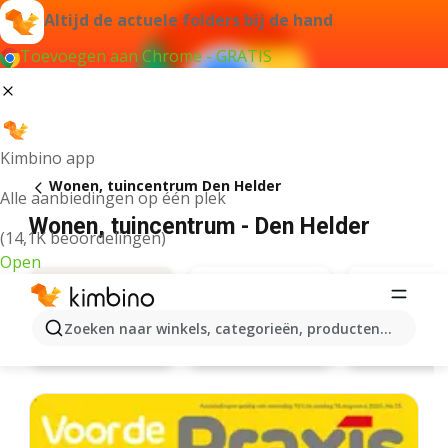
Altijd de actuele folders bij de hand
Toevoegen aan Chrome - GRATIS
Kimbino app
Wonen, tuincentrum Den Helder
Alle aanbiedingen op één plek
Wonen, tuincentrum - Den Helder
(14,1K beoordelingen)
Open
Zoeken naar winkels, categorieën, producten...
Blokker
JYSK
Aanbiedingen