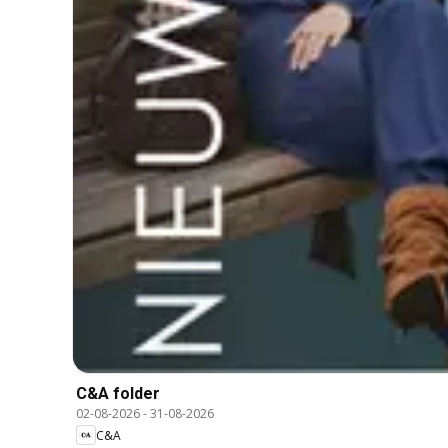
C&A folder
02-08-2026
-
31-08-2026
C&A