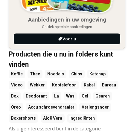
Aanbiedingen in uw omgeving
Ontdek speciale aanbiedingen
Voor u
Producten die u nu in folders kunt
vinden
Koffie
Thee
Noedels
Chips
Ketchup
Video
Wekker
Koptelefoon
Kabel
Bureau
Box
Deodorant
La
Was
Gel
Geuren
Oreo
Accu schroevendraaier
Verlengsnoer
Boxershorts
Aloë Vera
Ingrediënten
Als u geinteresseerd bent in de categorie