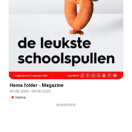
Hema folder - Magazine
03-08-2026
-
09-08-2026
Hema
ADVERTENTIE