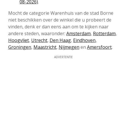
08-2026)
.
Mocht de categorie Warenhuis van de stad Borne
niet beschikken over de winkel die u probeert de
vinden, denk er dan eens aan om te kijken naar
andere steden, waaronder:
Amsterdam
,
Rotterdam
,
Hoogvliet
,
Utrecht
,
Den Haag
,
Eindhoven
,
Groningen
,
Maastricht
,
Nijmegen
en
Amersfoort
.
ADVERTENTIE