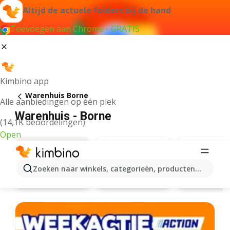
Altijd de actuele folders bij de hand
Toevoegen aan Chrome - GRATIS
Kimbino app
Warenhuis Borne
Alle aanbiedingen op één plek
Warenhuis - Borne
(14,1K beoordelingen)
Open
Zoeken naar winkels, categorieën, producten...
Action
Hema
Aanbiedingen