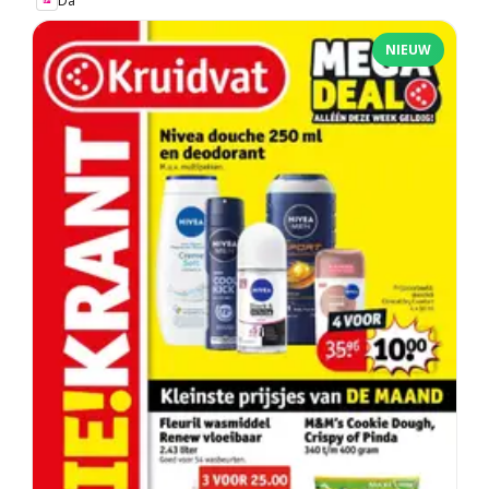
Da
NIEUW