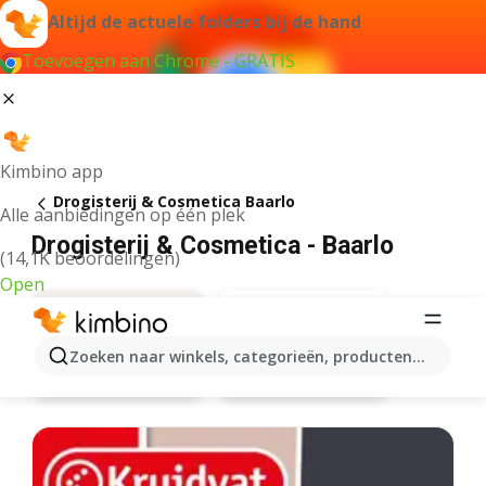
Altijd de actuele folders bij de hand
Toevoegen aan Chrome - GRATIS
Kimbino app
Drogisterij & Cosmetica Baarlo
Alle aanbiedingen op één plek
Drogisterij & Cosmetica - Baarlo
(14,1K beoordelingen)
Open
Zoeken naar winkels, categorieën, producten...
Kruidvat
Aanbiedingen