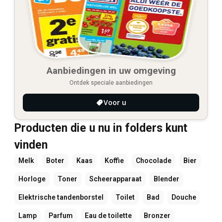
Aanbiedingen in uw omgeving
Ontdek speciale aanbiedingen
Voor u
Producten die u nu in folders kunt
vinden
Melk
Boter
Kaas
Koffie
Chocolade
Bier
Horloge
Toner
Scheerapparaat
Blender
Elektrische tandenborstel
Toilet
Bad
Douche
Lamp
Parfum
Eau de toilette
Bronzer