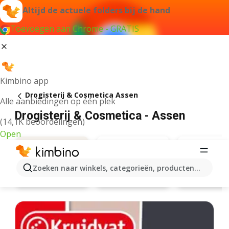
Altijd de actuele folders bij de hand
Toevoegen aan Chrome - GRATIS
Kimbino app
Drogisterij & Cosmetica Assen
Alle aanbiedingen op één plek
Drogisterij & Cosmetica - Assen
(14,1K beoordelingen)
Open
Zoeken naar winkels, categorieën, producten...
Kruidvat
Etos
Aanbiedingen