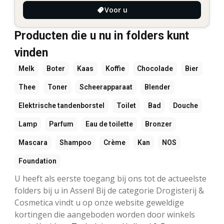
Voor u
Producten die u nu in folders kunt
vinden
Melk
Boter
Kaas
Koffie
Chocolade
Bier
Thee
Toner
Scheerapparaat
Blender
Elektrische tandenborstel
Toilet
Bad
Douche
Lamp
Parfum
Eau de toilette
Bronzer
Mascara
Shampoo
Crème
Kan
NOS
Foundation
U heeft als eerste toegang bij ons tot de actueelste
folders bij u in Assen! Bij de categorie Drogisterij &
Cosmetica vindt u op onze website geweldige
kortingen die aangeboden worden door winkels