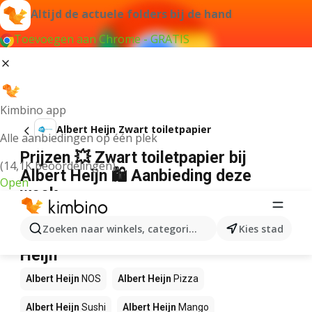
Altijd de actuele folders bij de hand
Toevoegen aan Chrome - GRATIS
Kimbino app
Albert Heijn Zwart toiletpapier
Alle aanbiedingen op één plek
Prijzen 💥 Zwart toiletpapier bij
(14,1K beoordelingen)
Albert Heijn 🛍️ Aanbieding deze
Open
week
Wij konden geen resultaten vinden voor die term.
Zoeken naar winkels, categorieën, producten...
Kies stad
Andere producten in winkels Albert
Heijn
Albert Heijn
NOS
Albert Heijn
Pizza
Albert Heijn
Sushi
Albert Heijn
Mango