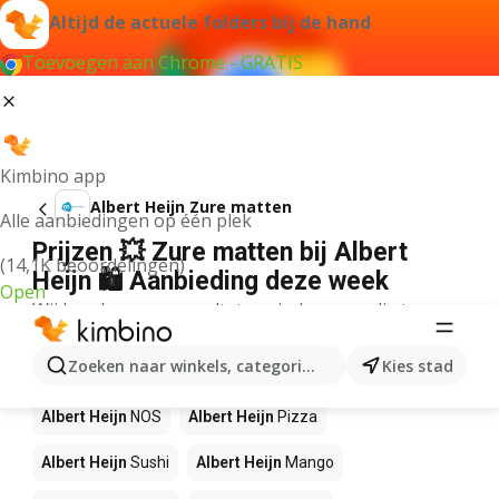
Altijd de actuele folders bij de hand
Toevoegen aan Chrome - GRATIS
Kimbino app
Albert Heijn Zure matten
Alle aanbiedingen op één plek
Prijzen 💥 Zure matten bij Albert
(14,1K beoordelingen)
Heijn 🛍️ Aanbieding deze week
Open
Wij konden geen resultaten vinden voor die term.
Andere producten in winkels Albert
Zoeken naar winkels, categorieën, producten...
Kies stad
Heijn
Albert Heijn
NOS
Albert Heijn
Pizza
Albert Heijn
Sushi
Albert Heijn
Mango