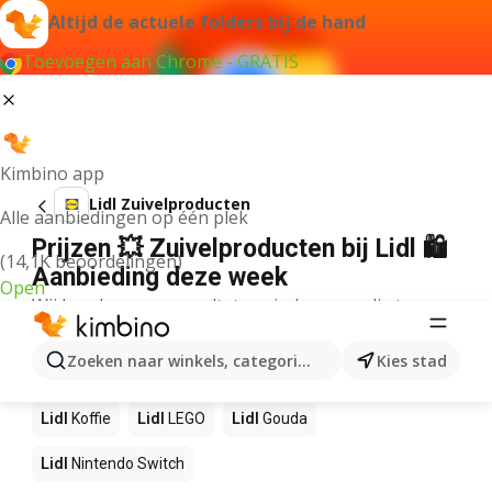
Altijd de actuele folders bij de hand
Toevoegen aan Chrome - GRATIS
Kimbino app
Lidl Zuivelproducten
Alle aanbiedingen op één plek
Prijzen 💥 Zuivelproducten bij Lidl 🛍️
(14,1K beoordelingen)
Aanbieding deze week
Open
Wij konden geen resultaten vinden voor die term.
Andere producten in winkels Lidl
Zoeken naar winkels, categorieën, producten...
Kies stad
Lidl
NOS
Lidl
Pizza
Lidl
Sushi
Lidl
Mango
Lidl
Koffie
Lidl
LEGO
Lidl
Gouda
Lidl
Nintendo Switch