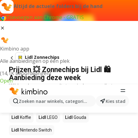
Altijd de actuele folders bij de hand
Toevoegen aan Chrome - GRATIS
Kimbino app
Lidl Zonnechips
Alle aanbiedingen op één plek
Prijzen 💥 Zonnechips bij Lidl 🛍️
(14,1K beoordelingen)
Aanbieding deze week
Open
Wij konden geen resultaten vinden voor die term.
Andere producten in winkels Lidl
Zoeken naar winkels, categorieën, producten...
Kies stad
Lidl
NOS
Lidl
Pizza
Lidl
Sushi
Lidl
Mango
Lidl
Koffie
Lidl
LEGO
Lidl
Gouda
Lidl
Nintendo Switch