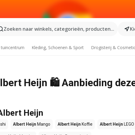
Zoeken naar winkels, categorieën, producten...
Ki
 tuincentrum
Kleding, Schoenen & Sport
Drogisterij & Cosmeti
Albert Heijn 🛍️ Aanbieding dez
Albert Heijn
shi
Albert Heijn
Mango
Albert Heijn
Koffie
Albert Heijn
LEGO