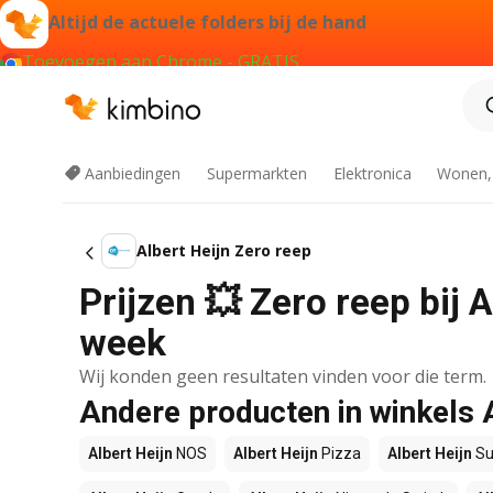
Altijd de actuele folders bij de hand
Toevoegen aan Chrome - GRATIS
Aanbiedingen
Supermarkten
Elektronica
Wonen,
Albert Heijn Zero reep
Prijzen 💥 Zero reep bij 
week
Wij konden geen resultaten vinden voor die term.
Andere producten in winkels 
Albert Heijn
NOS
Albert Heijn
Pizza
Albert Heijn
Su