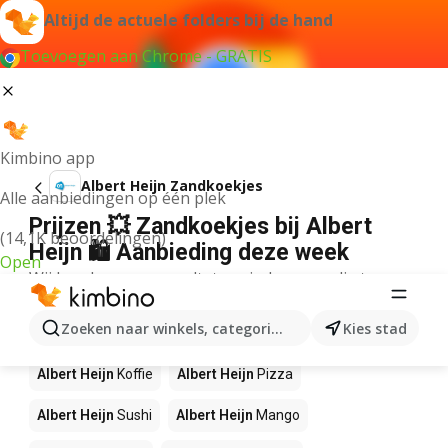
Altijd de actuele folders bij de hand
Toevoegen aan Chrome - GRATIS
Kimbino app
Albert Heijn Zandkoekjes
Alle aanbiedingen op één plek
Prijzen 💥 Zandkoekjes bij Albert
(14,1K beoordelingen)
Heijn 🛍️ Aanbieding deze week
Open
Wij konden geen resultaten vinden voor die term.
Andere producten in winkels Albert
Zoeken naar winkels, categorieën, producten...
Kies stad
Heijn
Albert Heijn
Koffie
Albert Heijn
Pizza
Albert Heijn
Sushi
Albert Heijn
Mango