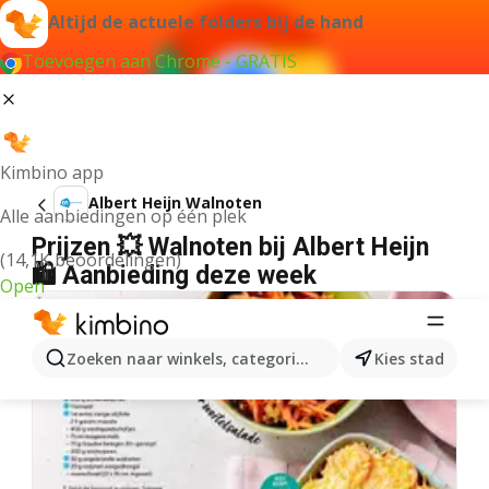
Altijd de actuele folders bij de hand
Toevoegen aan Chrome - GRATIS
Kimbino app
Albert Heijn Walnoten
Alle aanbiedingen op één plek
Prijzen 💥 Walnoten bij Albert Heijn
(14,1K beoordelingen)
🛍️ Aanbieding deze week
Open
Zoeken naar winkels, categorieën, producten...
Kies stad