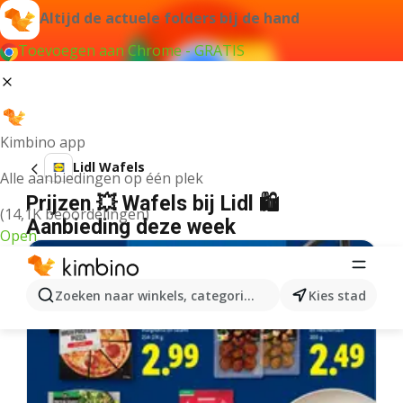
Altijd de actuele folders bij de hand
Toevoegen aan Chrome - GRATIS
Kimbino app
Lidl Wafels
Alle aanbiedingen op één plek
Prijzen 💥 Wafels bij Lidl 🛍️
(14,1K beoordelingen)
Aanbieding deze week
Open
Zoeken naar winkels, categorieën, producten...
Kies stad