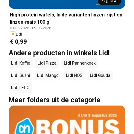
Pagina
21
High protein wafels, In de varianten linzen-rijst en
linzen-mais 100 g
03-08-2026
-
09-08-2026
Lidl
€ 0,99
Andere producten in winkels Lidl
Lidl
Koffie
Lidl
Pizza
Lidl
Pannenkoek
Lidl
Sushi
Lidl
Mango
Lidl
NOS
Lidl
Gouda
Lidl
LEGO
Meer folders uit de categorie