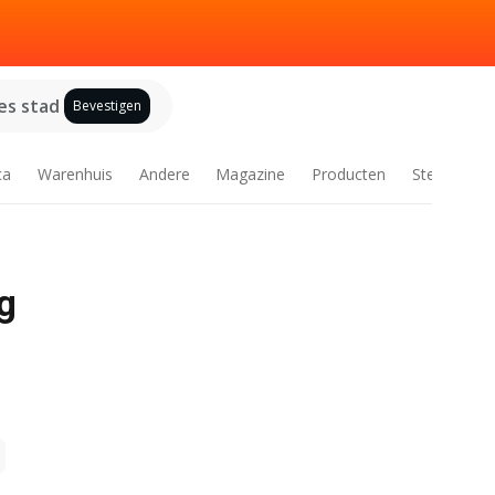
es stad
Bevestigen
ca
Warenhuis
Andere
Magazine
Producten
Steden
ng