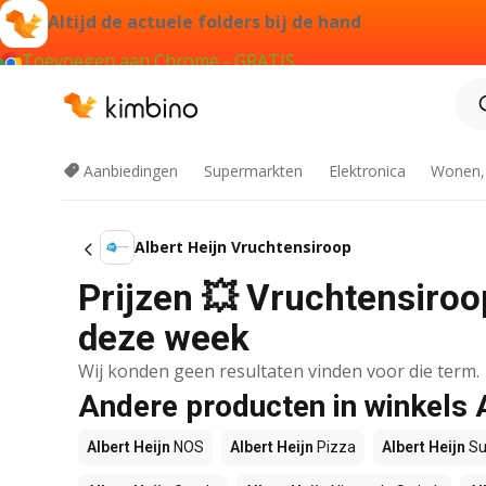
Altijd de actuele folders bij de hand
Toevoegen aan Chrome - GRATIS
Aanbiedingen
Supermarkten
Elektronica
Wonen,
Albert Heijn Vruchtensiroop
Prijzen 💥 Vruchtensiroop
deze week
Wij konden geen resultaten vinden voor die term.
Andere producten in winkels 
Albert Heijn
NOS
Albert Heijn
Pizza
Albert Heijn
Su