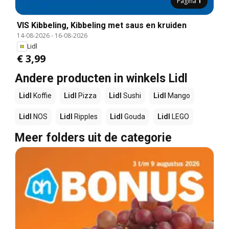
Pagina
1
VIS Kibbeling, Kibbeling met saus en kruiden
14-08-2026
-
16-08-2026
Lidl
€ 3,99
Andere producten in winkels Lidl
Lidl
Koffie
Lidl
Pizza
Lidl
Sushi
Lidl
Mango
Lidl
NOS
Lidl
Ripples
Lidl
Gouda
Lidl
LEGO
Meer folders uit de categorie