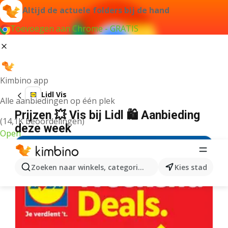
Altijd de actuele folders bij de hand
Toevoegen aan Chrome - GRATIS
Kimbino app
Lidl Vis
Alle aanbiedingen op één plek
Prijzen 💥 Vis bij Lidl 🛍️ Aanbieding
(14,1K beoordelingen)
deze week
Open
Zoeken naar winkels, categorieën, producten...
Kies stad