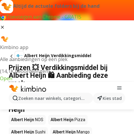
Altijd de actuele folders bij de hand
Toevoegen aan Chrome - GRATIS
Kimbino app
Albert Heijn Verdikkingsmiddel
Alle aanbiedingen op één plek
Prijzen 💥 Verdikkingsmiddel bij
(14,1K beoordelingen)
Albert Heijn 🛍️ Aanbieding deze
Open
week
Wij konden geen resultaten vinden voor die term.
Zoeken naar winkels, categorieën, producten...
Kies stad
Andere producten in winkels Albert
Heijn
Albert Heijn
NOS
Albert Heijn
Pizza
Albert Heijn
Sushi
Albert Heijn
Mango