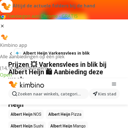
Altijd de actuele folders bij de hand
Toevoegen aan Chrome - GRATIS
Kimbino app
Albert Heijn Varkensvlees in blik
Alle aanbiedingen op één plek
Prijzen 💥 Varkensvlees in blik bij
(14,1K beoordelingen)
Albert Heijn 🛍️ Aanbieding deze
Open
week
Wij konden geen resultaten vinden voor die term.
Zoeken naar winkels, categorieën, producten...
Kies stad
Andere producten in winkels Albert
Heijn
Albert Heijn
NOS
Albert Heijn
Pizza
Albert Heijn
Sushi
Albert Heijn
Mango