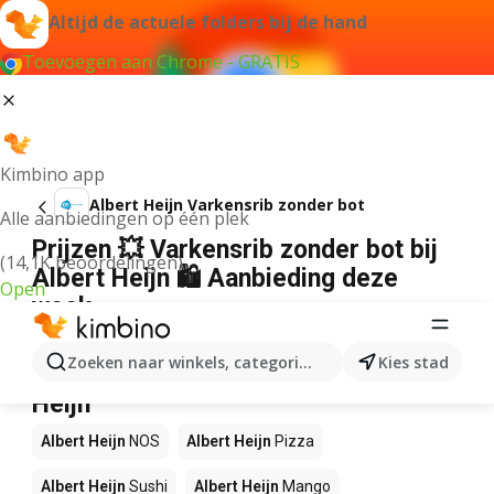
Altijd de actuele folders bij de hand
Toevoegen aan Chrome - GRATIS
Kimbino app
Albert Heijn Varkensrib zonder bot
Alle aanbiedingen op één plek
Prijzen 💥 Varkensrib zonder bot bij
(14,1K beoordelingen)
Albert Heijn 🛍️ Aanbieding deze
Open
week
Wij konden geen resultaten vinden voor die term.
Zoeken naar winkels, categorieën, producten...
Kies stad
Andere producten in winkels Albert
Heijn
Albert Heijn
NOS
Albert Heijn
Pizza
Albert Heijn
Sushi
Albert Heijn
Mango