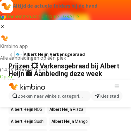
Altijd de actuele folders bij de hand
Toevoegen aan Chrome - GRATIS
Kimbino app
Albert Heijn Varkensgebraad
Alle aanbiedingen op één plek
Prijzen 💥 Varkensgebraad bij Albert
(14,1K beoordelingen)
Heijn 🛍️ Aanbieding deze week
Open
Wij konden geen resultaten vinden voor die term.
Andere producten in winkels Albert
Zoeken naar winkels, categorieën, producten...
Kies stad
Heijn
Albert Heijn
NOS
Albert Heijn
Pizza
Albert Heijn
Sushi
Albert Heijn
Mango