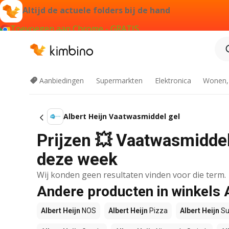
Altijd de actuele folders bij de hand
Toevoegen aan Chrome - GRATIS
Aanbiedingen
Supermarkten
Elektronica
Wonen,
Albert Heijn Vaatwasmiddel gel
Prijzen 💥 Vaatwasmiddel 
deze week
Wij konden geen resultaten vinden voor die term.
Andere producten in winkels 
Albert Heijn
NOS
Albert Heijn
Pizza
Albert Heijn
Su