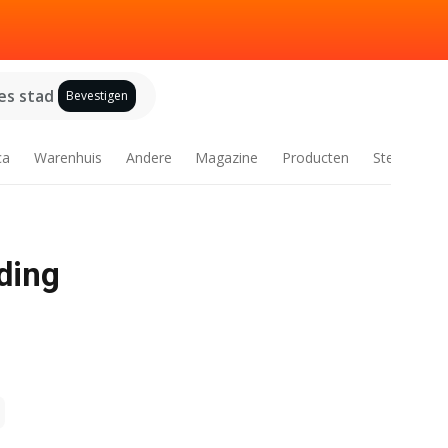
es stad
Bevestigen
ca
Warenhuis
Andere
Magazine
Producten
Steden
eding