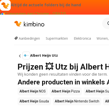
Altijd de actuele folders bij de hand
Toevoegen aan Chrome - GRATIS
Aanbiedingen
Supermarkten
Elektronica
Wonen,
Albert Heijn Utz
Prijzen 💥 Utz bij Albert
Wij konden geen resultaten vinden voor die term.
Andere producten in winkels 
Albert Heijn
NOS
Albert Heijn
Pizza
Albert Heijn
Su
Albert Heijn
Gouda
Albert Heijn
Nintendo Switch
Al