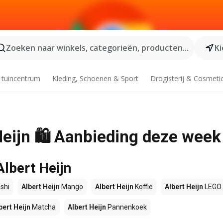
Zoeken naar winkels, categorieën, producten...
Ki
 tuincentrum
Kleding, Schoenen & Sport
Drogisterij & Cosmeti
 Heijn 🛍️ Aanbieding deze week
Albert Heijn
shi
Albert Heijn
Mango
Albert Heijn
Koffie
Albert Heijn
LEGO
bert Heijn
Matcha
Albert Heijn
Pannenkoek