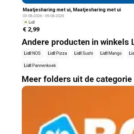
Maatjesharing met ui, Maatjesharing met ui
03-08-2026
-
09-08-2026
Lidl
€ 2,99
Andere producten in winkels L
Lidl
NOS
Lidl
Pizza
Lidl
Sushi
Lidl
Mango
Li
Lidl
Pannenkoek
Meer folders uit de categorie