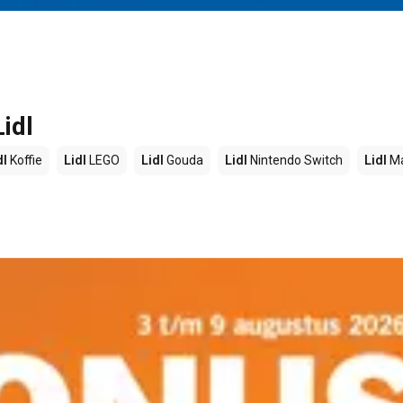
idl
dl
Koffie
Lidl
LEGO
Lidl
Gouda
Lidl
Nintendo Switch
Lidl
Ma